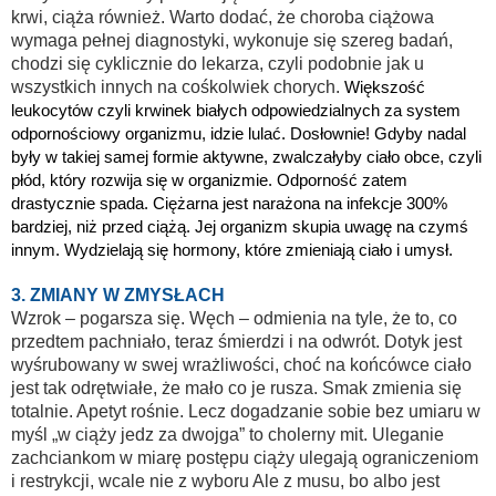
krwi, ciąża również. Warto dodać, że choroba ciążowa
wymaga pełnej diagnostyki, wykonuje się szereg badań,
chodzi się cyklicznie do lekarza, czyli podobnie jak u
wszystkich innych na cośkolwiek chorych.
Większość
leukocytów czyli krwinek białych odpowiedzialnych za system
odpornościowy organizmu, idzie lulać. Dosłownie! Gdyby nadal
były w takiej samej formie aktywne, zwalczałyby ciało obce, czyli
płód, który rozwija się w organizmie. Odporność zatem
drastycznie spada. Ciężarna jest narażona na infekcje 300%
bardziej, niż przed ciążą. Jej organizm skupia uwagę na czymś
innym. Wydzielają się hormony, które zmieniają ciało i umysł.
3. ZMIANY W ZMYSŁACH
Wzrok – pogarsza się. Węch – odmienia na tyle, że to, co
przedtem pachniało, teraz śmierdzi i na odwrót. Dotyk jest
wyśrubowany w swej wrażliwości, choć na końcówce ciało
jest tak odrętwiałe, że mało co je rusza. Smak zmienia się
totalnie. Apetyt rośnie. Lecz dogadzanie sobie bez umiaru w
myśl „w ciąży jedz za dwojga” to cholerny mit. Uleganie
zachciankom w miarę postępu ciąży ulegają ograniczeniom
i restrykcji, wcale nie z wyboru Ale z musu, bo albo jest