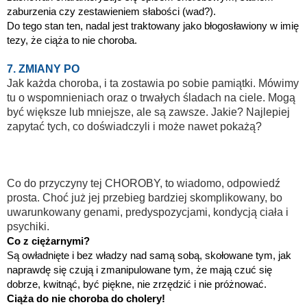
zaburzenia czy zestawieniem słabości (wad?).
Do tego stan ten, nadal jest traktowany jako błogosławiony w imię
tezy, że ciąża to nie choroba.
7. ZMIANY PO
Jak każda choroba, i ta zostawia po sobie pamiątki. Mówimy
tu o wspomnieniach oraz o trwałych śladach na ciele. Mogą
być większe lub mniejsze, ale są zawsze. Jakie? Najlepiej
zapytać tych, co doświadczyli i może nawet pokażą?
Co do przyczyny tej CHOROBY, to wiadomo, odpowiedź
prosta. Choć już jej przebieg bardziej skomplikowany, bo
uwarunkowany genami, predyspozycjami, kondycją ciała i
psychiki.
Co z ciężarnymi?
Są owładnięte i bez władzy nad samą sobą, skołowane tym, jak
naprawdę się czują i zmanipulowane tym, że mają czuć się
dobrze, kwitnąć, być piękne, nie zrzędzić i nie próżnować.
Ciąża do nie choroba do cholery!