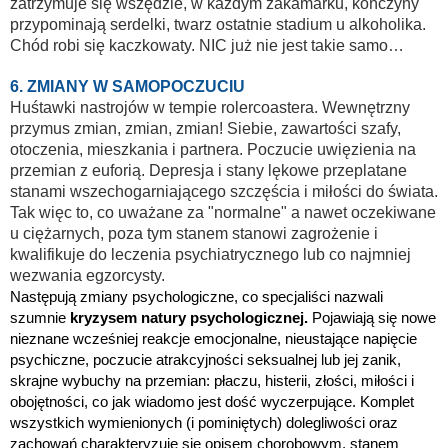
zatrzymuje się wszędzie, w każdym zakamarku, kończyny
przypominają serdelki, twarz ostatnie stadium u alkoholika.
Chód robi się kaczkowaty. NIC już nie jest takie samo…
6. ZMIANY W SAMOPOCZUCIU
Huśtawki nastrojów w tempie rolercoastera. Wewnętrzny
przymus zmian, zmian, zmian! Siebie, zawartości szafy,
otoczenia, mieszkania i partnera. Poczucie uwięzienia na
przemian z euforią. Depresja i stany lękowe przeplatane
stanami wszechogarniającego szczęścia i miłości do świata.
Tak więc to, co uważane za "normalne" a nawet oczekiwane
u ciężarnych, poza tym stanem stanowi zagrożenie i
kwalifikuje do leczenia psychiatrycznego lub co najmniej
wezwania egzorcysty.
Następują zmiany psychologiczne, co specjaliści nazwali
szumnie
kryzysem natury psychologicznej.
Pojawiają się nowe
nieznane wcześniej reakcje emocjonalne, nieustające napięcie
psychiczne, poczucie atrakcyjności seksualnej lub jej zanik,
skrajne wybuchy na przemian: płaczu, histerii, złości, miłości i
obojętności, co jak wiadomo jest dość wyczerpujące. Komplet
wszystkich wymienionych (i pominiętych) dolegliwości oraz
zachowań charakteryzuje się opisem chorobowym, stanem