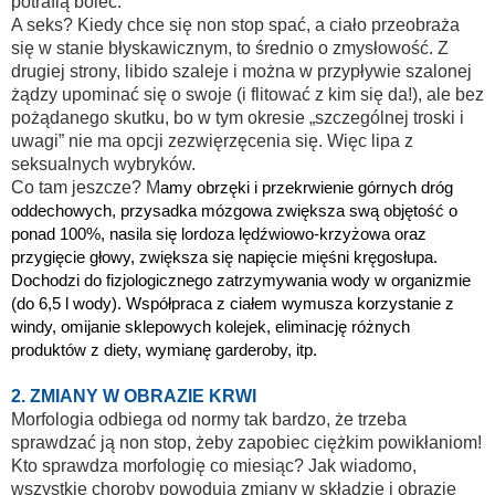
potrafią boleć.
A seks? Kiedy chce się non stop spać, a ciało przeobraża
się w stanie błyskawicznym, to średnio o zmysłowość. Z
drugiej strony, libido szaleje i można w przypływie szalonej
żądzy upominać się o swoje (i flitować z kim się da!), ale bez
pożądanego skutku, bo w tym okresie „szczególnej troski i
uwagi” nie ma opcji zezwięrzęcenia się. Więc lipa z
seksualnych wybryków.
Co tam jeszcze? M
amy obrzęki i przekrwienie górnych dróg
oddechowych, przysadka mózgowa zwiększa swą objętość o
ponad 100%, nasila się lordoza lędźwiowo-krzyżowa oraz
przygięcie głowy, zwiększa się napięcie mięśni kręgosłupa.
Dochodzi do fizjologicznego zatrzymywania wody w organizmie
(do 6,5 l wody). Współpraca z ciałem wymusza korzystanie z
windy, omijanie sklepowych kolejek, eliminację różnych
produktów z diety, wymianę garderoby, itp.
2. ZMIANY W OBRAZIE KRWI
Morfologia odbiega od normy tak bardzo, że trzeba
sprawdzać ją non stop, żeby zapobiec ciężkim powikłaniom!
Kto sprawdza morfologię co miesiąc? Jak wiadomo,
wszystkie choroby powodują zmiany w składzie i obrazie