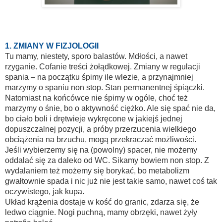
1. ZMIANY W FIZJOLOGII
Tu mamy, niestety, sporo balastów. Mdłości, a nawet
rzyganie. Cofanie treści żołądkowej. Zmiany w regulacji
spania – na początku śpimy ile wlezie, a przynajmniej
marzymy o spaniu non stop. Stan permanentnej śpiączki.
Natomiast na końcówce nie śpimy w ogóle, choć też
marzymy o śnie, bo o aktywność ciężko. Ale się spać nie da,
bo ciało boli i drętwieje wykręcone w jakiejś jednej
dopuszczalnej pozycji, a próby przerzucenia wielkiego
obciążenia na brzuchu, mogą przekraczać możliwości.
Jeśli wybierzemy się na (powolny) spacer, nie możemy
oddalać się za daleko od WC. Sikamy bowiem non stop. Z
wydalaniem też możemy się borykać, bo metabolizm
gwałtownie spada i nic już nie jest takie samo, nawet coś tak
oczywistego, jak kupa.
Układ krążenia dostaje w kość do granic, zdarza się, że
ledwo ciągnie. Nogi puchną, mamy obrzęki, nawet żyły