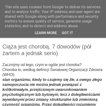
This site uses cookies from Google to deliver its services
OffMatka
and to analyze traffic. Your IP address and user-agent are
shared with Google along with performance and security
metrics to ensure quality of service, generate usage
statistics, and to detect and address abuse.
▼
LEARN MORE
GOT IT
▼
Ciąża jest chorobą. 7 dowodów (pół
żartem a jednak serio)
Zacznijmy od tego, czym w ogóle jest choroba?
Choroba to, według definicji Światowej Organizacji Zdrowia
(WHO):
stan organizmu, kiedy to czujemy się źle, a owego złego
samopoczucia nie można jednak powiązać z
krótkotrwałym, przejściowym uwarunkowaniem
psychologicznym lub bytowym, lecz z dolegliwościami
wywołanymi przez zmiany strukturalne lub zmienioną
czynność organizmu.
Przez dolegliwości rozumiemy