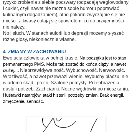
ryzyko zrobienia z siebie poczwary (odpadają węglowodany
i cukier, czyli nawet nie można sobie humoru poprawiać
kulinarnym dogadzaniem), albo pokarm zwyczajnie się nie
mieści, a kwasy cofają się spowrotem, co do przyjemności
nie należy.
No i słuch. W stanach euforii lub depresji możemy słyszeć
różne głosy, niekoniecznie własne.
4. ZMIANY W ZACHOWANIU
Ewolucja człowieka w pełnej krasie.
Na początku jest to stan
permanentnego PMS.
Może tak zostać do końca ciąży, a nawet
dłużej....
Nieprzewidywalność. Wybuchowość. Nerwowość.
Wrażliwość, a nawet przewrażliwienie. Wybuchy płaczu, nie
wiadomo skąd i po co. Szalone pomysły. Przeobrażenia
gustu i potrzeb. Zachcianki. Nocne wędrówki po mieszkaniu.
Huśtawki nastrojów, ataki histerii, potrzeby zmian. Brak energii,
zmęczenie, senność.