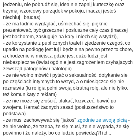
jedzeniu, nie pobrudź się, idealnie zapnij kurteczkę oraz
trzymaj wzorcowy porządek w pokoju, inaczej jesteś
niechluj i brudas),
- że ma ładnie wyglądać, uśmiechać się, pięknie
prezentować, być grzeczne i posłuszne cały czas (inaczej
jest bachorem, zasługuje na kary i niech się wstydzi),
- że korzystanie z publicznych toalet i zjedzenie czegoś, co
upadło na podłogę jest fuj i będzie na pewno przez to chore,
a chodzenie w miejsca gdzie jest dużo ludzi jest
niebezpieczne (świat ogólnie jest zagrożeniem czyhających
zewsząd patogenów i patologii)
- że nie wolno mówić i pytać o seksualność, dotykanie się
po częściach intymnych to wstyd, a o miesiączce się nie
rozmawia (tu religia pełni swoją okrutną rolę, ale nie tylko,
też komunikaty z reklam)
- że nie może się złościć, płakać, krzyczeć, bawić po
swojemu i łamać żadnych zasad (posłuszeństwo to
podstawa)
- że musi zachowywać się "jakoś"
zgodnie ze swoją płcią
-
że nie wolno, że trzeba, że się musi, że nie wypada, że się
powinno i że należy, bo co ludzie powiedzą?! itd...