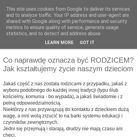
This site uses cookies from Google to deliver its services
OffMatka
and to analyze traffic. Your IP address and user-agent are
shared with Google along with performance and security
metrics to ensure quality of service, generate usage
statistics, and to detect and address abuse.
▼
LEARN MORE
GOT IT
▼
Co naprawdę oznacza być RODZICEM?
Jak kształtujemy życie naszym dzieciom
Jakaś część z nas została rodzicami z przypadku, jakaś z
wyboru podobnego do każdej innej tradycji (typu ślub
kościelny, komunia - bo wypada), a jakaś świadomie i z
pełną odpowiedzialnością.
Niektórzy z nas przywiązują do kontaktu z dzieckiem dużą
wagę, a inni wolą zrzucić to na barki systemu edukacji i
czynników zewnętrznych.
Jedni się przejmują i starają, drudzy nie mają czasu ani
chęci.