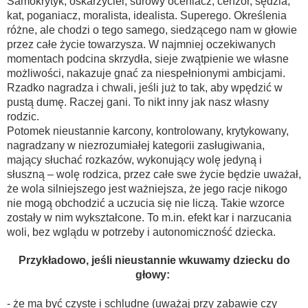
Samokrytyk, oskarżyciel, surowy oceniacz, cenzor, sędzia,
kat, poganiacz, moralista, idealista. Superego. Określenia
różne, ale chodzi o tego samego, siedzącego nam w głowie
przez całe życie towarzysza. W najmniej oczekiwanych
momentach podcina skrzydła, sieje zwątpienie we własne
możliwości, nakazuje gnać za niespełnionymi ambicjami.
Rzadko nagradza i chwali, jeśli już to tak, aby wpędzić w
pustą dumę. Raczej gani. To nikt inny jak nasz własny
rodzic.
Potomek nieustannie karcony, kontrolowany, krytykowany,
nagradzany w niezrozumiałej kategorii zasługiwania,
mający słuchać rozkazów, wykonujący wolę jedyną i
słuszną – wolę rodzica, przez całe swe życie będzie uważał,
że wola silniejszego jest ważniejsza, że jego racje nikogo
nie mogą obchodzić a uczucia się nie liczą. Takie wzorce
zostały w nim wykształcone. To m.in. efekt kar i narzucania
woli, bez wglądu w potrzeby i autonomiczność dziecka.
Przykładowo, jeśli nieustannie wkuwamy dziecku do
głowy:
- że ma być czyste i schludne (uważaj przy zabawie czy