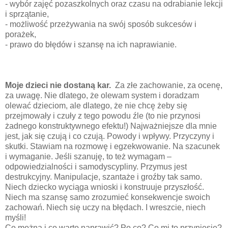
- wybór zajęć pozaszkolnych oraz czasu na odrabianie lekcji
i sprzątanie,
- możliwość przeżywania na swój sposób sukcesów i
porażek,
- prawo do błędów i szansę na ich naprawianie.
Moje dzieci nie dostaną kar.
Za złe zachowanie, za ocenę,
za uwagę. Nie dlatego, że olewam system i doradzam
olewać dzieciom, ale dlatego, że nie chcę żeby się
przejmowały i czuły z tego powodu źle (to nie przynosi
żadnego konstruktywnego efektu!) Najważniejsze dla mnie
jest, jak się czują i co czują. Powody i wpływy. Przyczyny i
skutki. Stawiam na rozmowę i egzekwowanie. Na szacunek
i wymaganie. Jeśli szanuję, to też wymagam –
odpowiedzialności i samodyscypliny. Przymus jest
destrukcyjny. Manipulacje, szantaże i groźby tak samo.
Niech dziecko wyciąga wnioski i konstruuje przyszłość.
Niech ma szansę samo zrozumieć konsekwencje swoich
zachowań. Niech się uczy na błędach. I wreszcie, niech
myśli!
Co można i co warto naprawić? Po co? Co mi to przyniesie?