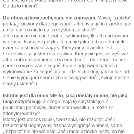
Co da to innym?
Do obowiązków zachęcam, nie zmuszam.
Mówię "zrób to"
podając powody dlaczego warto, albo pytając to dziecko, po
co to robi, co mu to da, co zyska a co straci?
Jeśli uparcie nie chce zrobić, szukam wędki albo odsuwam
w czasie. Kara jest przykra dla mnie jako rodzica. Smutek
dziecka jest przytłaczający. Kiedy moje dziecko jest
szczęśliwe, ja jestem szczęśliwa. Kiedy nie jest szczęśliwe
albo zrobi coś głupiego, chce wiedzieć – dlaczego. Tu nie
chodzi o wyręczanie kogoś, branie odpowiedzialności,
wykonywanie za kogoś pracy – dzieci traktuję jak siebie, od
siebie wymagam sporo i znam swoją wartość, swoje mocne
strony i słabości.
Istotne jest dla mnie NIE to, jaką dostały ocenę, ale jaką
mają satysfakcję.
Z czego mają tę satysfakcję? Z
publicznej pochwały, docenienia wysiłku, a może ze
zdobytej wiedzy?
Istotny jest proces nauki, tworzenia, nie rezultat. Jeśli
rezultat jest negatywny, trzeba wyciągnąć wnioski, sama
„rozpacz” nic nie wniesie. Jeśli moje dziecko ryczy, bo nie