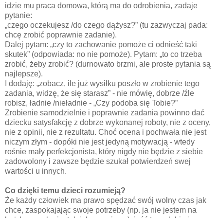
idzie mu praca domowa, którą ma do odrobienia, zadaje
pytanie:
„czego oczekujesz /do czego dążysz?” (tu zazwyczaj pada:
chcę zrobić poprawnie zadanie).
Dalej pytam: „czy to zachowanie pomoże ci odnieść taki
skutek” (odpowiada: no nie pomoże). Pytam: „to co trzeba
zrobić, żeby zrobić? (durnowato brzmi, ale proste pytania są
najlepsze).
I dodaję: „zobacz, ile już wysiłku poszło w zrobienie tego
zadania, widzę, że się starasz” - nie mówię, dobrze /źle
robisz, ładnie /nieładnie - „Czy podoba się Tobie?”
Zrobienie samodzielnie i poprawnie zadania powinno dać
dziecku satysfakcję z dobrze wykonanej roboty, nie z oceny,
nie z opinii, nie z rezultatu. Choć ocena i pochwała nie jest
niczym złym - dopóki nie jest jedyną motywacją - wtedy
rośnie mały perfekcjonista, który nigdy nie będzie z siebie
zadowolony i zawsze będzie szukał potwierdzeń swej
wartości u innych.
Co dzięki temu dzieci rozumieją?
Że każdy człowiek ma prawo spędzać swój wolny czas jak
chce, zaspokajając swoje potrzeby (np. ja nie jestem na