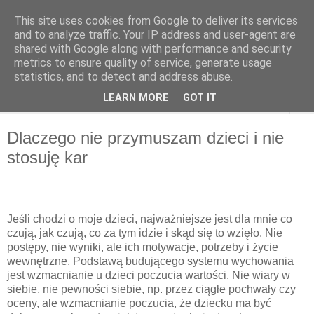
This site uses cookies from Google to deliver its services
OffMatka
and to analyze traffic. Your IP address and user-agent are
shared with Google along with performance and security
metrics to ensure quality of service, generate usage
statistics, and to detect and address abuse.
▼
LEARN MORE
GOT IT
▼
Dlaczego nie przymuszam dzieci i nie
stosuję kar
Jeśli chodzi o moje dzieci, najważniejsze jest dla mnie co
czują, jak czują, co za tym idzie i skąd się to wzięło. Nie
postępy, nie wyniki, ale ich motywacje, potrzeby i życie
wewnętrzne. Podstawą budującego systemu wychowania
jest wzmacnianie u dzieci poczucia wartości. Nie wiary w
siebie, nie pewności siebie, np. przez ciągłe pochwały czy
oceny, ale wzmacnianie poczucia, że dziecku ma być