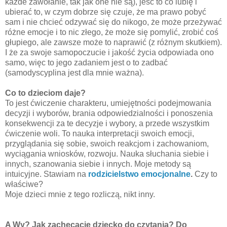
każde zawołanie, tak jak one nie są), jeść to co lubię i
ubierać to, w czym dobrze się czuje, że ma prawo pobyć
sam i nie chcieć odzywać się do nikogo, że może przeżywać
różne emocje i to nic złego, że może się pomylić, zrobić coś
głupiego, ale zawsze może to naprawić (z różnym skutkiem).
I że za swoje samopoczucie i jakość życia odpowiada ono
samo, więc to jego zadaniem jest o to zadbać
(samodyscyplina jest dla mnie ważna).
Co to dzieciom daje?
To jest ćwiczenie charakteru, umiejętności podejmowania
decyzji i wyborów, brania odpowiedzialności i ponoszenia
konsekwencji za te decyzje i wybory, a przede wszystkim
ćwiczenie woli. To nauka interpretacji swoich emocji,
przyglądania się sobie, swoich reakcjom i zachowaniom,
wyciągania wniosków, rozwoju. Nauka słuchania siebie i
innych, szanowania siebie i innych. Moje metody są
intuicyjne. Stawiam na
rodzicielstwo emocjonalne
.
Czy to
właściwe?
Moje dzieci mnie z tego rozliczą, nikt inny.
A Wy? Jak zachęcacie dziecko do czytania? Do