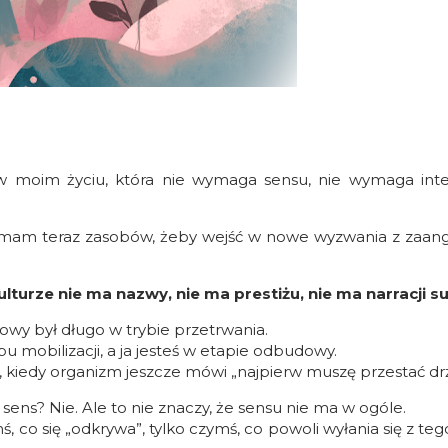
 w moim życiu, która nie wymaga sensu, nie wymaga inter
e mam teraz zasobów, żeby wejść w nowe wyzwania z zaan
ulturze nie ma nazwy, nie ma prestiżu, nie ma narracji s
wowy był długo w trybie przetrwania.
u mobilizacji, a ja jesteś w etapie odbudowy.
,
kiedy organizm jeszcze mówi „najpierw muszę przestać drż
 sens? Nie.
Ale to nie znaczy, że sensu nie ma w ogóle.
, co się „odkrywa”, tylko czymś, co powoli wyłania się z te