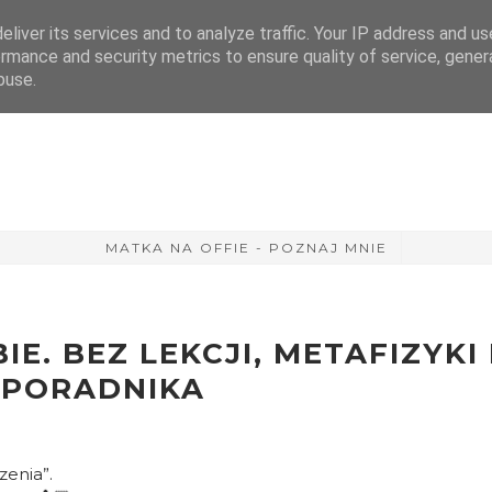
liver its services and to analyze traffic. Your IP address and u
rmance and security metrics to ensure quality of service, gene
buse.
MATKA NA OFFIE - POZNAJ MNIE
E. BEZ LEKCJI, METAFIZYKI 
PORADNIKA
czenia”.