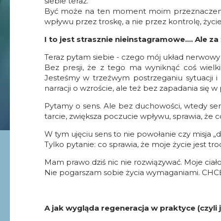
siebie teraz.
Być może na ten moment moim przeznaczeniem,
wpływu przez troskę, a nie przez kontrolę, życi
I to jest strasznie nieinstagramowe…. Ale z
Teraz pytam siebie - c
zego mój układ nerwowy 
Bez presji, że z tego ma wyniknąć coś wielk
Jesteśmy w trzeźwym postrzeganiu sytuacji i w
narracji o wzroście, ale też bez zapadania się w
Pytamy o sens. Ale bez duchowości, wtedy sens
tarcie, zwiększa poczucie wpływu, sprawia, że c
W tym ujęciu sens to nie powołanie czy misja „
Tylko pytanie: co sprawia, że moje życie jest tro
Mam prawo dziś nic nie rozwiązywać.
Moje ciał
Nie pogarszam sobie życia wymaganiami. CHC
A jak wygląda regeneracja w praktyce (czyli