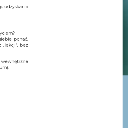
i, odzyskanie
życiem?
siebie pchać.
„lekcji”, bez
za wewnętrzne
ium).