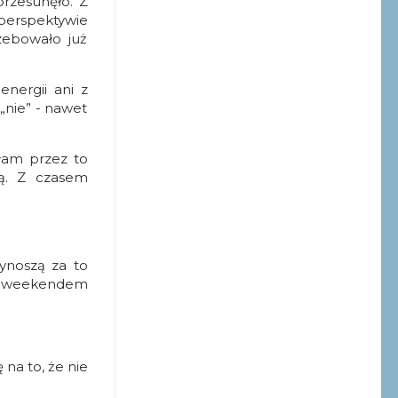
przesunęło.
Z
 perspektywie
zebowało już
nergii ani z
„nie” - nawet
ałam przez to
tą.
Z czasem
zynoszą za to
nym weekendem
 na to, że nie