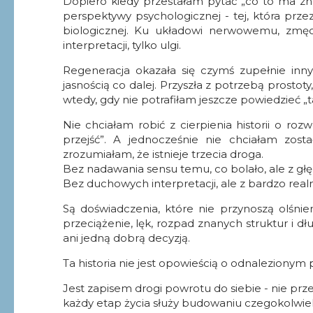
Dopiero kiedy przestałam pytać „co to ma zna
perspektywy psychologicznej - tej, która prz
biologicznej. Ku układowi nerwowemu, zmęcz
interpretacji, tylko ulgi.
Regeneracja okazała się czymś zupełnie inny
jasnością co dalej. Przyszła z potrzebą prostot
wtedy, gdy nie potrafiłam jeszcze powiedzieć 
Nie chciałam robić z cierpienia historii o ro
przejść”. A jednocześnie nie chciałam zost
zrozumiałam, że istnieje trzecia droga.
Bez nadawania sensu temu, co bolało, ale z g
Bez duchowych interpretacji, ale z bardzo realn
Są doświadczenia, które nie przynoszą olśnien
przeciążenie, lęk, rozpad znanych struktur i
ani jedną dobrą decyzją.
Ta historia nie jest opowieścią o odnalezionym
Jest zapisem drogi powrotu do siebie - nie przez 
każdy etap życia służy budowaniu czegokolwi