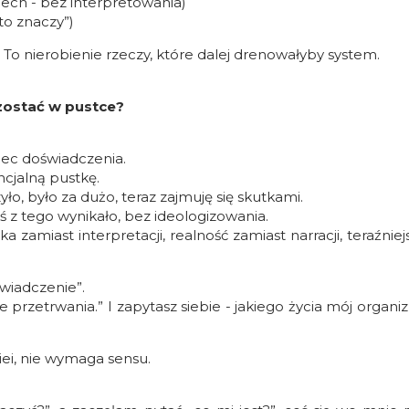
ddech - bez interpretowania)
to znaczy”)
. To nierobienie rzeczy, które dalej drenowałyby system.
e zostać w pustce?
bec doświadczenia.
cjalną pustkę.
yło, było za dużo, teraz zajmuję się skutkami.
 z tego wynikało, bez ideologizowania.
a zamiast interpretacji, realność zamiast narracji,
teraźniej
wiadczenie”.
 przetrwania.” I zapytasz siebie - j
akiego życia mój organiz
iei, nie wymaga sensu.