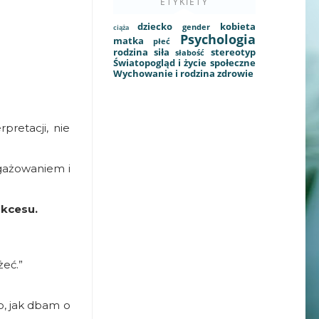
ETYKIETY
dziecko
kobieta
gender
ciąża
Psychologia
matka
płeć
rodzina
siła
stereotyp
słabość
Światopogląd i życie społeczne
Wychowanie i rodzina
zdrowie
pretacji, nie
gażowaniem i
ukcesu.
eć.”
go, jak dbam o