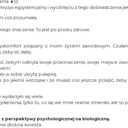
rama 🤷🏻
 kryzys egzystencjalny i wyciśnięciu z tego doświadczenia jak
ym coś zrozumiała.
go znaczenia. To jest po prostu zdrowe.
skomfort związany z moim życiem zawodowym. Czułam 
 żeby iść dalej.
yć, żebym odkryła swoje przeznaczenie, swoje miejsce zaw
kiem.
ło w sobie ukrytą pułapkę.
ie po jakimś wstrząsie i że musisz coś jeszcze przejść, żeby
 wydarzyło się wiele.
ydarzenia, tylko to, co się we mnie realnie zmieniło, ale to
 z perspektywy psychologicznej na biologiczną.
nie drobna korekta.