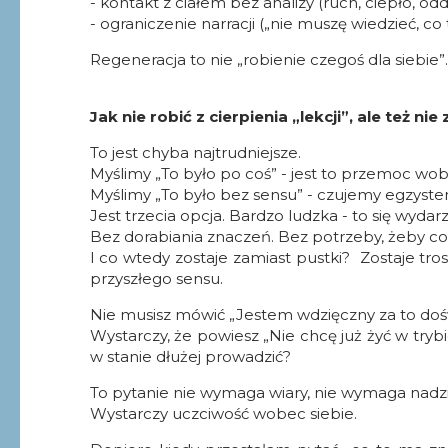
- kontakt z ciałem bez analizy (ruch, ciepło, o
-
ograniczenie narracji („nie muszę wiedzieć, co 
Regeneracja to nie „robienie czegoś dla siebie”
Jak nie robić z cierpienia „lekcji”, ale też ni
To jest chyba najtrudniejsze.
Myślimy „To było po coś” - jest to przemoc wo
Myślimy „To było bez sensu” - czujemy egzysten
Jest trzecia opcja. Bardzo ludzka - to się wydarz
Bez dorabiania znaczeń. Bez potrzeby, żeby coś
I co wtedy zostaje zamiast pustki? Zostaje trosk
przyszłego sensu.
Nie musisz mówić „Jestem wdzięczny za to doś
Wystarczy, że powiesz „Nie chcę już żyć w trybie
w stanie dłużej prowadzić?
To pytanie nie wymaga wiary, nie wymaga nadz
Wystarczy uczciwość wobec siebie.