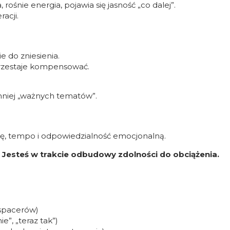
ośnie energia, pojawia się jasność „co dalej”.
acji.
e do zniesienia.
 przestaje kompensować.
mniej „ważnych tematów”.
sję, tempo i odpowiedzialność emocjonalną.
. Jesteś w trakcie odbudowy zdolności do obciążenia.
 spacerów)
e”, „teraz tak”)