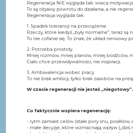
Regeneracja NIE wygląda tak: wraca motywacja, r
To są objawy powrotu do działania, a nie regener
Regeneracja wygląda tak:
1. Spadek tolerancji na przeciążenie.
Rzeczy, które kiedyś „były normalne”, teraz są ni
To nie cofanie się. To znak, że układ nerwowy
2. Potrzeba prostoty.
Mniej rozmów, mniej planów, mniej bodźców, 
Ciało chce przewidywalności, nie inspiracji.
3. Ambiwalencja wobec pracy.
To nie brak ambicji, tylko brak zasobów na pre
W czasie regeneracji nie jesteś „niegotowy”
Co faktycznie wspiera regenerację:
- rytm zamiast celów (stałe pory snu, posiłków,
- małe decyzje, które wzmacniają wpływ („dziś ni