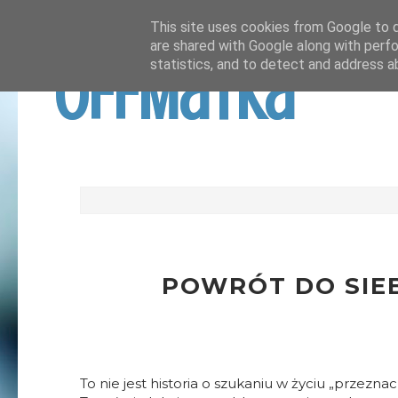
This site uses cookies from Google to de
are shared with Google along with perfo
OffMatka
statistics, and to detect and address a
POWRÓT DO SIEBI
To nie jest historia o szukaniu w życiu „przezna