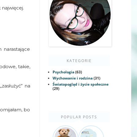
 najwięcej.
narastające
KATEGORIE
odowe, takie,
Psychologia
(63)
Wychowanie i rodzina
(31)
Światopogląd i życie społeczne
 „zasłużyć” na
(29)
 pomijałam, bo
POPULAR POSTS