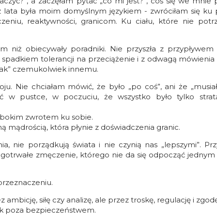
czyć?”, a zaczęłam pytać „co mi jest?”, coś się we mnie 
ez lata była moim domyślnym językiem - zwróciłam się ku
eniu, reaktywności, granicom. Ku ciału, które nie potr
m niż obiecywały poradniki. Nie przyszła z przypływem e
y, spadkiem tolerancji na przeciążenie i z odwagą mówienia 
„tak” czemukolwiek innemu.
zwoju. Nie chciałam mówić, że było „po coś”, ani że „musi
ać w pustce, w poczuciu, że wszystko było tylko stra
łębokim zwrotem ku sobie.
ą mądrością, która płynie z doświadczenia granic.
ia, nie porządkują świata i nie czynią nas „lepszymi”. Pr
 długotrwałe zmęczenie, którego nie da się odpocząć jed
 przeznaczeniu.
ambicję, siłę czy analizę, ale przez troskę, regulację i zgodę
ek poza bezpieczeństwem.