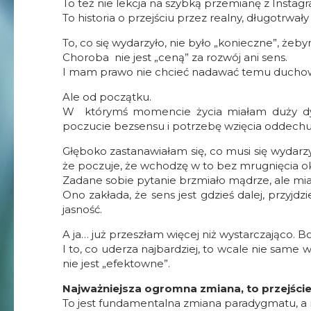
To też nie lekcja na szybką przemianę z Instag
To historia o przejściu przez realny, długotrwały
To, co się wydarzyło, nie było „konieczne”, żeb
Choroba nie jest „ceną” za rozwój ani sens.
I mam prawo nie chcieć nadawać temu duchowe
Ale od początku.
W którymś momencie życia miałam duży dy
poczucie bezsensu i potrzebę wzięcia oddechu,
Głęboko zastanawiałam się, co musi się wydarz
że poczuje, że wchodzę w to bez mrugnięcia o
Zadane sobie pytanie brzmiało mądrze, ale mia
Ono zakłada, że sens jest gdzieś dalej, przyjdz
jasność.
A ja… już przeszłam więcej niż wystarczająco.
Bo
I to, co uderza najbardziej, to wcale nie same w
nie jest „efektowne”.
Najważniejsza ogromna zmiana, to przejście
To jest fundamentalna zmiana paradygmatu, a 