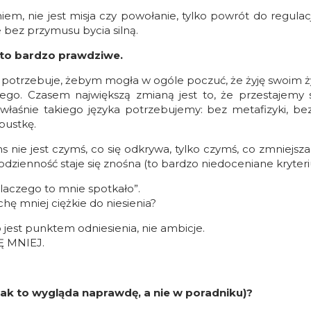
 nie jest misja czy powołanie, tylko powrót do regulacj
e bez przymusu bycia silną.
a to bardzo prawdziwe.
potrzebuje, żebym mogła w ogóle poczuć, że żyję swoim 
iego. Czasem największą zmianą jest to, że przestajemy 
łaśnie takiego języka potrzebujemy: bez metafizyki, bez 
 pustkę.
 nie jest czymś, co się odkrywa, tylko czymś, co zmniejs
odzienność staje się znośna (to bardzo niedoceniane kryter
dlaczego to mnie spotkało”.
chę mniej ciężkie do niesienia?
o jest punktem odniesienia, nie ambicje.
Ę MNIEJ.
 jak to wygląda naprawdę, a nie w poradniku)?