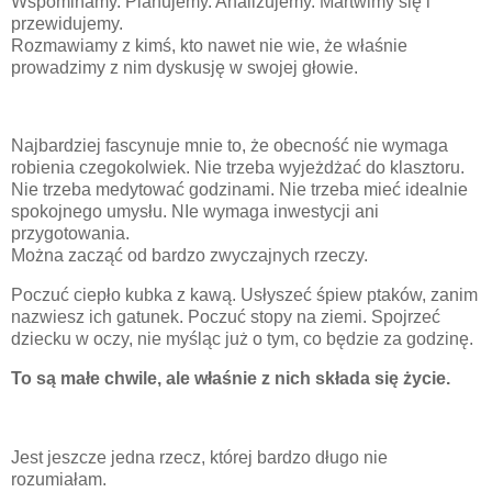
Wspominamy. Planujemy. Analizujemy. Martwimy się i
przewidujemy.
Rozmawiamy z kimś, kto nawet nie wie, że właśnie
prowadzimy z nim dyskusję w swojej głowie.
Najbardziej fascynuje mnie to, że obecność nie wymaga
robienia czegokolwiek. Nie trzeba wyjeżdżać do klasztoru.
Nie trzeba medytować godzinami. Nie trzeba mieć idealnie
spokojnego umysłu. NIe wymaga inwestycji ani
przygotowania.
Można zacząć od bardzo zwyczajnych rzeczy.
Poczuć ciepło kubka z kawą. Usłyszeć śpiew ptaków, zanim
nazwiesz ich gatunek. Poczuć stopy na ziemi. Spojrzeć
dziecku w oczy, nie myśląc już o tym, co będzie za godzinę.
To są małe chwile, ale właśnie z nich składa się życie.
Jest jeszcze jedna rzecz, której bardzo długo nie
rozumiałam.