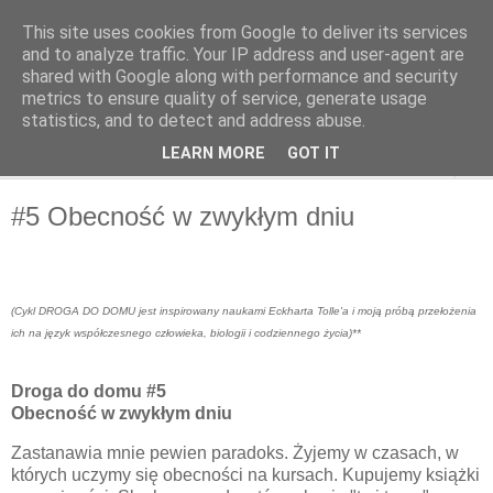
This site uses cookies from Google to deliver its services
OffMatka
and to analyze traffic. Your IP address and user-agent are
shared with Google along with performance and security
metrics to ensure quality of service, generate usage
statistics, and to detect and address abuse.
▼
LEARN MORE
GOT IT
▼
#5 Obecność w zwykłym dniu
(Cykl DROGA DO DOMU jest inspirowany naukami Eckharta Tolle'a i moją próbą przełożenia
ich na język współczesnego człowieka, biologii i codziennego życia)**
Droga do domu #5
Obecność w zwykłym dniu
Zastanawia mnie pewien paradoks. Żyjemy w czasach, w
których uczymy się obecności na kursach. Kupujemy książki