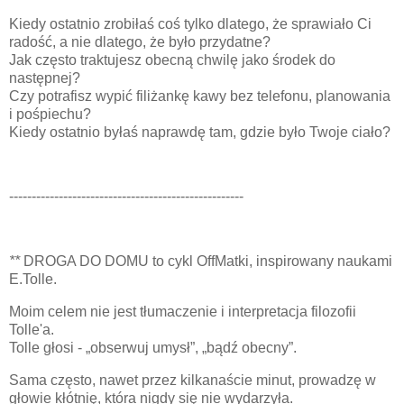
Kiedy ostatnio zrobiłaś coś tylko dlatego, że sprawiało Ci
radość, a nie dlatego, że było przydatne?
Jak często traktujesz obecną chwilę jako środek do
następnej?
Czy potrafisz wypić filiżankę kawy bez telefonu, planowania
i pośpiechu?
Kiedy ostatnio byłaś naprawdę tam, gdzie było Twoje ciało?
----------------------------------------------------
**
DROGA DO DOMU to cykl OffMatki, inspirowany naukami
E.Tolle.
Moim celem nie jest tłumaczenie i interpretacja filozofii
Tolle'a.
Tolle głosi - „obserwuj umysł”, „bądź obecny”.
Sama często, nawet przez kilkanaście minut, prowadzę w
głowie kłótnię, która nigdy się nie wydarzyła.