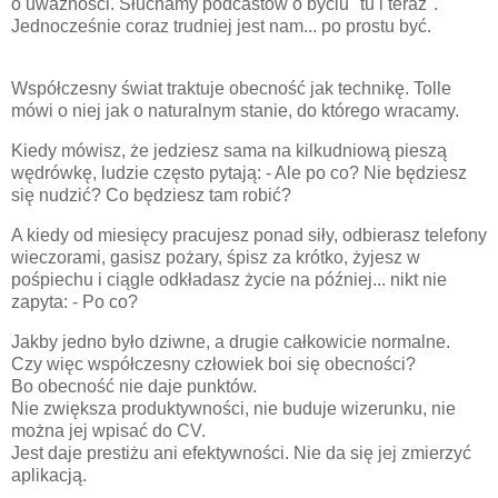
o uważności. Słuchamy podcastów o byciu "tu i teraz".
Jednocześnie coraz trudniej jest nam... po prostu być.
Współczesny świat traktuje obecność jak technikę. Tolle
mówi o niej jak o naturalnym stanie, do którego wracamy.
Kiedy mówisz, że jedziesz sama na kilkudniową pieszą
wędrówkę, ludzie często pytają: - Ale po co? Nie będziesz
się nudzić? Co będziesz tam robić?
A kiedy od miesięcy pracujesz ponad siły, odbierasz telefony
wieczorami, gasisz pożary, śpisz za krótko, żyjesz w
pośpiechu i ciągle odkładasz życie na później... nikt nie
zapyta: - Po co?
Jakby jedno było dziwne, a drugie całkowicie normalne.
Czy więc współczesny człowiek boi się obecności?
Bo obecność nie daje punktów.
Nie zwiększa produktywności, nie buduje wizerunku, nie
można jej wpisać do CV.
Jest daje prestiżu ani efektywności. Nie da się jej zmierzyć
aplikacją.