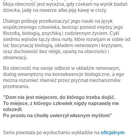
Moja obecność jest wyraźna, gdy czekam na wynik badań
dziecka, jadę na rowerze albo piję kawę w ciszy.
Dlatego próbuję przetłumaczyć jego nauki na język
współczesnego człowieka, tworząc pomost między jego
filozofią, biologią, psychiką i codziennym życiem. Cykl
siedmiu wpisów łączy dwa nurty, które rozwijam w sobie od
lat: fascynację biologią, układem nerwowym i kryzysem,
oraz duchowość bez religii, opartą na obecności i
obserwacji.
Bo obecność ma swoje odbicie w układzie nerwowym,
dialog wewnętrzny ma konsekwencje biologiczne, a ego
można rozumieć również przez pryzmat mechanizmów
przetrwania.
"Dom nie jest miejscem, do którego trzeba dojść.
To miejsce, z którego człowiek nigdy naprawdę nie
odszedł.
Po prostu na chwilę uwierzył własnym myślom"
Seria powstała po wysłuchaniu wykładów na
oficjalnym