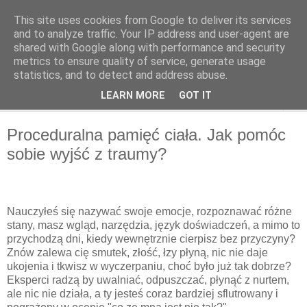
This site uses cookies from Google to deliver its services
OffMatka
and to analyze traffic. Your IP address and user-agent are
shared with Google along with performance and security
metrics to ensure quality of service, generate usage
statistics, and to detect and address abuse.
▼
LEARN MORE
GOT IT
▼
Proceduralna pamięć ciała. Jak pomóc
sobie wyjść z traumy?
Nauczyłeś się nazywać swoje emocje, rozpoznawać różne
stany, masz wgląd, narzędzia, język doświadczeń, a mimo to
przychodzą dni, kiedy wewnętrznie cierpisz bez przyczyny?
Znów zalewa cię smutek, złość, łzy płyną, nic nie daje
ukojenia i tkwisz w wyczerpaniu, choć było już tak dobrze?
Eksperci radzą by uwalniać, odpuszczać, płynąć z nurtem,
ale nic nie działa, a ty jesteś coraz bardziej sflutrowany i