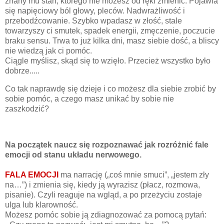
znany mu stan, którego nie możesz od ręki zmienić. Pojawia
się napięciowy ból głowy, pleców. Nadwrażliwość i
przebodźcowanie. Szybko wpadasz w złość, stale
towarzyszy ci smutek, spadek energii, zmęczenie, poczucie
braku sensu. Trwa to już kilka dni, masz siebie dość, a bliscy
nie wiedzą jak ci pomóc.
Ciągle myślisz, skąd się to wzięło. Przecież wszystko było
dobrze.....
Co tak naprawdę się dzieje i co możesz dla siebie zrobić by
sobie pomóc, a czego masz unikać by sobie nie
zaszkodzić?
Na początek naucz się rozpoznawać jak rozróżnić fale
emocji od stanu układu nerwowego.
FALA EMOCJI
ma narrację („coś mnie smuci”, „jestem zły
na…”) i zmienia się, kiedy ją wyrazisz (płacz, rozmowa,
pisanie). Czyli reaguje na wgląd, a po przeżyciu zostaje
ulga lub klarowność.
Możesz pomóc sobie ją zdiagnozować za pomocą pytań: