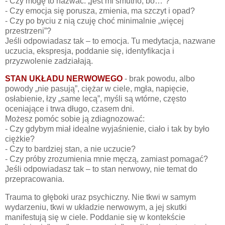
- Czy mogę to nazwać: „jest mi smutno, bo…”?
- Czy emocja się porusza, zmienia, ma szczyt i opad?
- Czy po byciu z nią czuję choć minimalnie „więcej
przestrzeni”?
Jeśli odpowiadasz tak – to emocja. Tu medytacja, nazwane
uczucia, ekspresja, poddanie się, identyfikacja i
przyzwolenie zadziałają.
STAN UKŁADU NERWOWEGO
- brak powodu, albo
powody „nie pasują”, ciężar w ciele, mgła, napięcie,
osłabienie, łzy „same lecą”, myśli są wtórne, często
oceniające i trwa długo, czasem dni.
Możesz pomóc sobie ją zdiagnozować:
- Czy gdybym miał idealne wyjaśnienie, ciało i tak by było
ciężkie?
- Czy to bardziej stan, a nie uczucie?
- Czy próby zrozumienia mnie męczą, zamiast pomagać?
Jeśli odpowiadasz tak – to stan nerwowy, nie temat do
przepracowania.
Trauma to głęboki uraz psychiczny. Nie tkwi w samym
wydarzeniu, tkwi w układzie nerwowym, a jej skutki
manifestują się w ciele. Poddanie się w kontekście