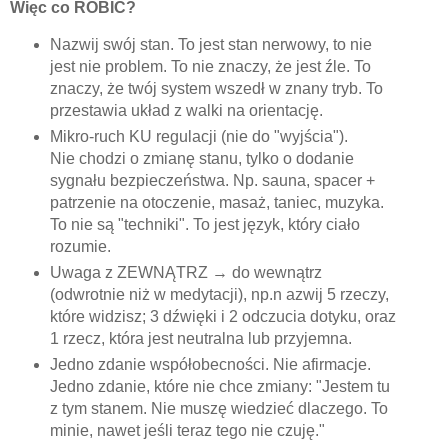
Więc co ROBIĆ?
Nazwij swój stan. To jest stan nerwowy, to nie
jest nie problem. To nie znaczy, że jest źle. To
znaczy, że twój system wszedł w znany tryb. To
przestawia układ z walki na orientację.
Mikro-ruch KU regulacji (nie do "wyjścia").
Nie chodzi o zmianę stanu, tylko o dodanie
sygnału bezpieczeństwa. Np. sauna, spacer +
patrzenie na otoczenie, masaż, taniec, muzyka.
To nie są "techniki". To jest język, który ciało
rozumie.
Uwaga z ZEWNĄTRZ → do wewnątrz
(odwrotnie niż w medytacji), np.n azwij 5 rzeczy,
które widzisz; 3 dźwięki i 2 odczucia dotyku, oraz
1 rzecz, która jest neutralna lub przyjemna.
Jedno zdanie współobecności. Nie afirmacje.
Jedno zdanie, które nie chce zmiany: "Jestem tu
z tym stanem. Nie muszę wiedzieć dlaczego. To
minie, nawet jeśli teraz tego nie czuję."