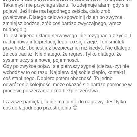
Taka myśl nie przyciąga stanu. To zdejmuje alarm, gdy się
pojawi. Jeśli nie ma łagodnego zejścia, ciało zrobi
gwałtowne. Dlatego celowo spowolnij dzień po zwyżce,
zmniejsz bodźce, zrób coś bardzo zwyczajnego, wręcz
nudnego ;)
To jest higiena układu nerwowego, nie rezygnacja z życia. I
nadaj nową interpretację tego, co się dzieje. Ten smutek
przychodzi, bo jest już bezpieczniej niż kiedyś. Nie dlatego,
że coś tracisz. Nie dlatego, że regres. Tylko dlatego, że
system uczy się nowej pojemności.
Gdy po zwyżce pojawi się pierwszy sygnał (ciężar, łzy) nie
wchodź w to od razu. Najpierw daj sobie ciepło, kontakt i
coś stabilnego. Dopiero potem obecność. To jedno
odwrócenie kolejności może okazać się bardzo pomocne w
procesie poszerzania okna bezpieczeństwa.
I zawsze pamiętaj, tu nie ma tu nic do naprawy. Jest tylko
coś do łagodnego przestrojenia 😊