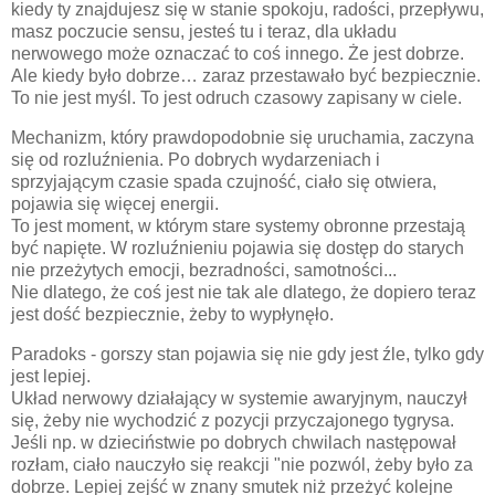
kiedy ty znajdujesz się w stanie spokoju, radości, przepływu,
masz poczucie sensu, jesteś tu i teraz, dla układu
nerwowego może oznaczać to coś innego. Że jest dobrze.
Ale kiedy było dobrze… zaraz przestawało być bezpiecznie.
To nie jest myśl. To jest odruch czasowy zapisany w ciele.
Mechanizm, który prawdopodobnie się uruchamia, zaczyna
się od rozluźnienia. Po dobrych wydarzeniach i
sprzyjającym czasie spada czujność, ciało się otwiera,
pojawia się więcej energii.
To jest moment, w którym stare systemy obronne przestają
być napięte. W rozluźnieniu pojawia się dostęp do starych
nie przeżytych emocji, bezradności, samotności...
Nie dlatego, że coś jest nie tak ale dlatego, że dopiero teraz
jest dość bezpiecznie, żeby to wypłynęło.
Paradoks - gorszy stan pojawia się nie gdy jest źle, tylko gdy
jest lepiej.
Układ nerwowy działający w systemie awaryjnym, nauczył
się, żeby nie wychodzić z pozycji przyczajonego tygrysa.
Jeśli np. w dzieciństwie po dobrych chwilach następował
rozłam, ciało nauczyło się reakcji "nie pozwól, żeby było za
dobrze. Lepiej zejść w znany smutek niż przeżyć kolejne