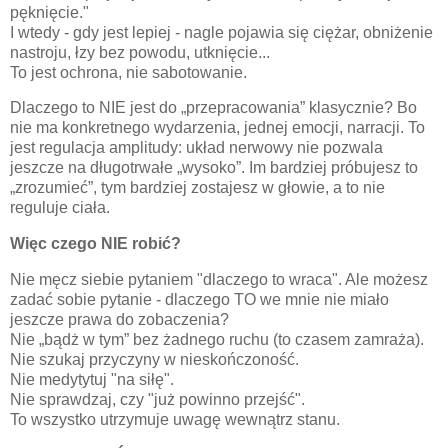
pęknięcie."
I wtedy - gdy jest lepiej - nagle pojawia się ciężar, obniżenie
nastroju, łzy bez powodu, utknięcie...
To jest ochrona, nie sabotowanie.
Dlaczego to NIE jest do „przepracowania” klasycznie? Bo
nie ma konkretnego wydarzenia, jednej emocji, narracji. To
jest regulacja amplitudy: układ nerwowy nie pozwala
jeszcze na długotrwałe „wysoko”. Im bardziej próbujesz to
„zrozumieć”, tym bardziej zostajesz w głowie, a to nie
reguluje ciała.
Więc czego NIE robić?
Nie męcz siebie pytaniem "dlaczego to wraca". Ale możesz
zadać sobie pytanie - dlaczego TO we mnie nie miało
jeszcze prawa do zobaczenia?
Nie „bądż w tym” bez żadnego ruchu (to czasem zamraża).
Nie szukaj przyczyny w nieskończoność.
Nie medytytuj "na siłę".
Nie sprawdzaj, czy "już powinno przejść".
To wszystko utrzymuje uwagę wewnątrz stanu.