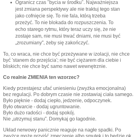
Ogranicz czas "bycia w środku". Najważniejsza
jest zmiana perspektywy ale nie traktuj tego stan
jako cofnięcie się. To nie fala, którą trzeba
przeżyć. To nie blokada do rozpuszczenia. To
echo starego rytmu, który teraz uczy się, że nie
zostaje sam, nie musi trwać dniami, nie musi być
„zrozumiany”, żeby się zakończyć.
To, co wraca, nie chce być przeżywane w izolacji, nie chce
być 'stanem do przejścia'; nie być ciężarem dla ciebie i
bliskich; nie chce być samo nawet wewnętrznie.
Co realnie ZMIENIA ten wzorzec?
Kiedy przestajesz ufać uniesieniu (zwyżka emocjonalna)
bez regulacji. Po dobrym czasie nie zostawiaj ciała samego.
Było pięknie - dodaj ciepło, jedzenie, odpoczynek.
Było otwarcie - dodaj ugruntowanie.
Było dużo radości - dodaj spokój.
Nie „utrzymuj stanu”. Domykaj go łagodnie.
Układ nerwowy panicznie reaguje na nagłe spadki. Po
zwyżce może przyjść zmęczenie albo smutek i to będzie ok.