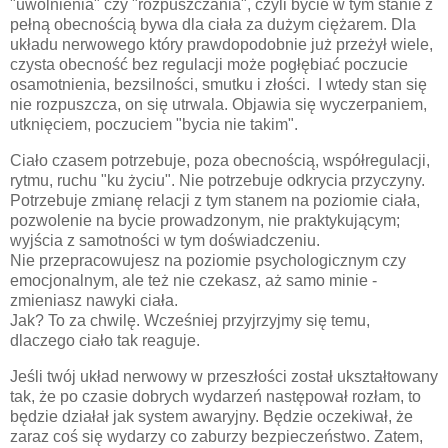
"uwolnienia" czy "rozpuszczania", czyli bycie w tym stanie z
pełną obecnością bywa dla ciała za dużym ciężarem. Dla
układu nerwowego który prawdopodobnie już przeżył wiele,
czysta obecność bez regulacji może pogłębiać poczucie
osamotnienia, bezsilności, smutku i złości. I wtedy stan się
nie rozpuszcza, on się utrwala. Objawia się wyczerpaniem,
utknięciem, poczuciem "bycia nie takim".
Ciało czasem potrzebuje, poza obecnością, współregulacji,
rytmu, ruchu "ku życiu". Nie potrzebuje odkrycia przyczyny.
Potrzebuje zmianę relacji z tym stanem na poziomie ciała,
pozwolenie na bycie prowadzonym, nie praktykującym;
wyjścia z samotności w tym doświadczeniu.
Nie przepracowujesz na poziomie psychologicznym czy
emocjonalnym, ale też nie czekasz, aż samo minie -
zmieniasz nawyki ciała.
Jak? To za chwilę. Wcześniej przyjrzyjmy się temu,
dlaczego ciało tak reaguje.
Jeśli twój układ nerwowy w przeszłości został ukształtowany
tak, że po czasie dobrych wydarzeń następował rozłam, to
będzie działał jak system awaryjny. Będzie oczekiwał, że
zaraz coś się wydarzy co zaburzy bezpieczeństwo. Zatem,